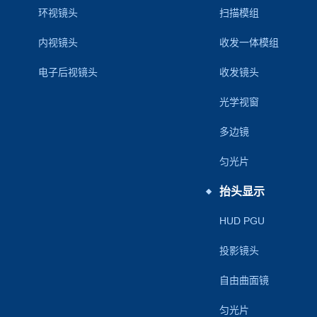
环视镜头
扫描模组
内视镜头
收发一体模组
电子后视镜头
收发镜头
光学视窗
多边镜
匀光片
抬头显示
HUD PGU
投影镜头
自由曲面镜
匀光片