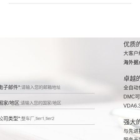
优质
大客户
海外据
卓越
电子邮件*:
全自动
DMC
国家/地区:
VDA6.
公司类型*:
强大
与先进
服务于