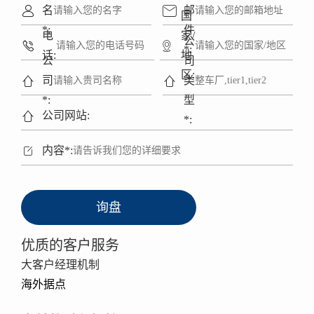


名
邮
国
*:
件
电
家/
公


*:
话:
地
公
司
区:


司
类
*:
型

公司网站:
*:

内容*:
询盘
优质的客户服务
大客户经理机制
海外据点